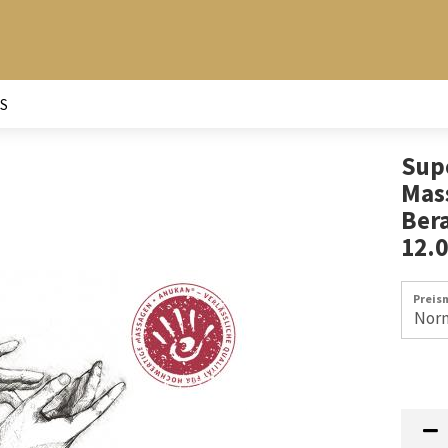
S
Supe
Mas
Ber
12.
Preis