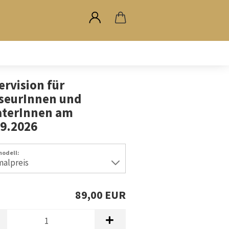
rvision für
seurInnen und
aterInnen am
09.2026
modell:
89,00 EUR